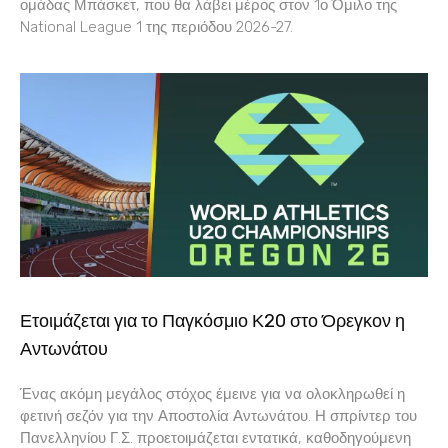
ομάδας Μπάσκετ, που θα λάβει μέρος στον 1ο Όμιλο της
National League 1 της περιόδου 2026-27.
Ετοιμάζεται για το Παγκόσμιο Κ20 στο Όρεγκον η
Αντωνάτου
Ένας ακόμη μεγάλος στόχος έμεινε για να ολοκληρωθεί η
φετινή σεζόν για την Αποστολία Αντωνάτου. Η σπρίντερ του
Πανελληνίου Γ.Σ. προετοιμάζεται εντατικά, καθοδηγούμενη