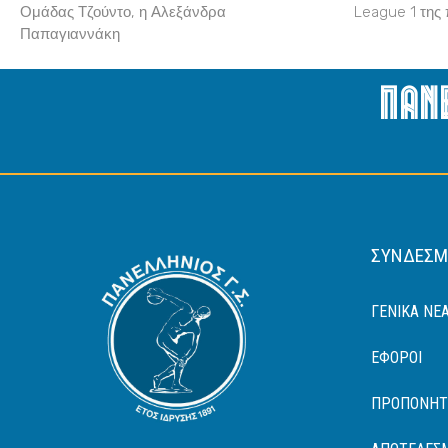
Ομάδας Τζούντο, η Αλεξάνδρα
League 1 της 
Παπαγιαννάκη
Παν
ΣΎΝΔΕΣΜ
ΓΕΝΙΚΆ ΝΈ
ΈΦΟΡΟΙ
ΠΡΟΠΟΝΗΤ