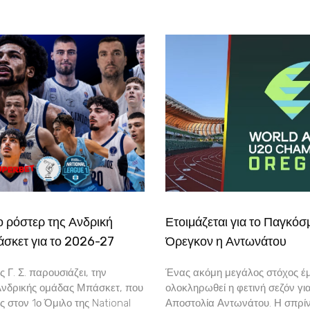
το ρόστερ της Ανδρική
Ετοιμάζεται για το Παγκόσ
σκετ για το 2026-27
Όρεγκον η Αντωνάτου
 Γ. Σ. παρουσιάζει, την
Ένας ακόμη μεγάλος στόχος έμ
Ανδρικής ομάδας Μπάσκετ, που
ολοκληρωθεί η φετινή σεζόν γι
ς στον 1ο Όμιλο της National
Αποστολία Αντωνάτου. Η σπρίν