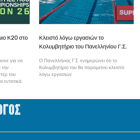
μιο Κ20 στο
Κλειστό λόγω εργασιών το
Κολυμβητήριο του Πανελληνίου Γ.Σ.
εινε για να
Ο Πανελλήνιος Γ.Σ. ενημερώνει ότι το
α την
Κολυμβητήριο του θα παραμείνει κλειστό
τερ του
λόγω εργασιών.
ι εντατικά,
ογος