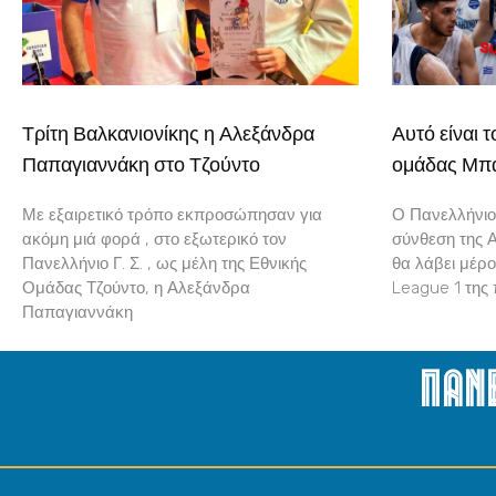
Τρίτη Βαλκανιονίκης η Αλεξάνδρα
Αυτό είναι 
Παπαγιαννάκη στο Τζούντο
ομάδας Μπά
Με εξαιρετικό τρόπο εκπροσώπησαν για
Ο Πανελλήνιος
ακόμη μιά φορά , στο εξωτερικό τον
σύνθεση της 
Πανελλήνιο Γ. Σ. , ως μέλη της Εθνικής
θα λάβει μέρο
Ομάδας Τζούντο, η Αλεξάνδρα
League 1 της 
Παπαγιαννάκη
Παν