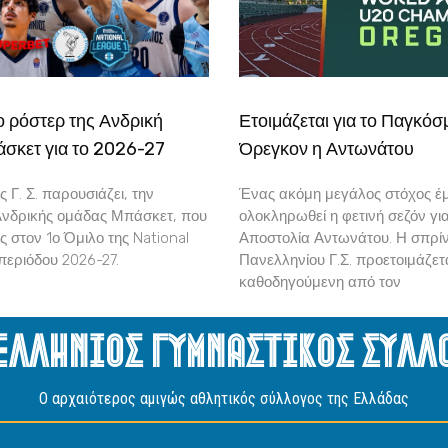
το ρόστερ της Ανδρική
Ετοιμάζεται για το Παγκόσ
σκετ για το 2026-27
Όρεγκον η Αντωνάτου
 Γ. Σ. παρουσιάζει, την
Ένας ακόμη μεγάλος στόχος έμ
Ανδρικής ομάδας Μπάσκετ, που
ολοκληρωθεί η φετινή σεζόν γι
ς στον 1ο Όμιλο της National
Αποστολία Αντωνάτου. Η σπρίν
περιόδου 2026-27.
Πανελληνίου Γ.Σ. προετοιμάζετα
καθοδηγούμενη από τον
ελληνιος Γυμναστικος Συλλ
O αρχαιότερος αμιγώς αθλητικός σύλλογος της Ελλάδας