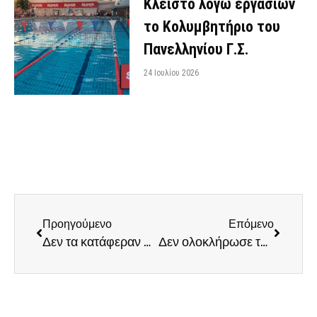
Κλειστό λόγω εργασιών
το Κολυμβητήριο του
Πανελληνίου Γ.Σ.
24 Ιουλίου 2026
Προηγούμενο
Επόμενο
Δεν τα κατάφεραν στον Υμηττό απέναντι στον Αμύντα οι άνδρες
Δεν ολοκλήρωσε την ανατροπή η ομάδα Βόλεϊ κοριτσιών Κ20