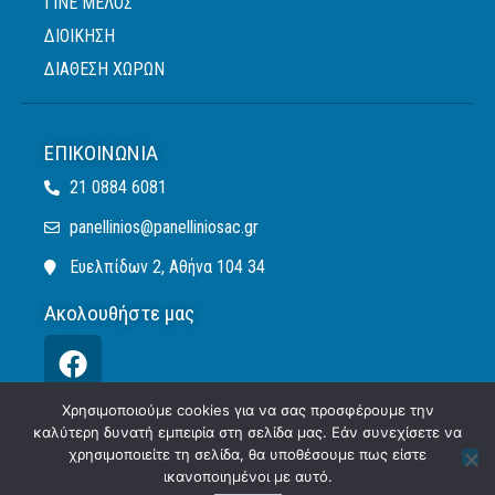
ΓΙΝΕ ΜΕΛΟΣ
ΔΙΟΙΚΗΣΗ
ΔΙΑΘΕΣΗ ΧΩΡΩΝ
ΕΠΙΚΟΙΝΩΝΊΑ
21 0884 6081
panellinios@panelliniosac.gr
Ευελπίδων 2, Αθήνα 104 34
Ακολουθήστε μας
Χρησιμοποιούμε cookies για να σας προσφέρουμε την
καλύτερη δυνατή εμπειρία στη σελίδα μας. Εάν συνεχίσετε να
Πολιτική Απορρήτου
Πολιτική Cookies
χρησιμοποιείτε τη σελίδα, θα υποθέσουμε πως είστε
ικανοποιημένοι με αυτό.