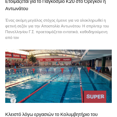
Ετοιμάζεται για το Παγκόσμιο Κ20 στο Όρεγκον η
Αντωνάτου
Ένας ακόμη μεγάλος στόχος έμεινε για να ολοκληρωθεί η
φετινή σεζόν για την Αποστολία Αντωνάτου. Η σπρίντερ του
Πανελληνίου Γ.Σ. προετοιμάζεται εντατικά, καθοδηγούμενη
από τον
Κλειστό λόγω εργασιών το Κολυμβητήριο του