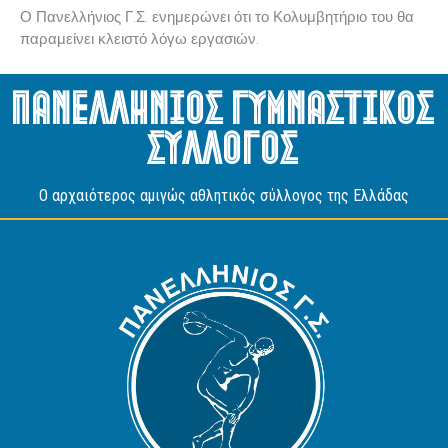
Ο Πανελλήνιος Γ.Σ. ενημερώνει ότι το Κολυμβητήριο του θα
παραμείνει κλειστό λόγω εργασιών.
Πανελληνιος Γυμναστικος
Συλλογος
O αρχαιότερος αμιγώς αθλητικός σύλλογος της Ελλάδας