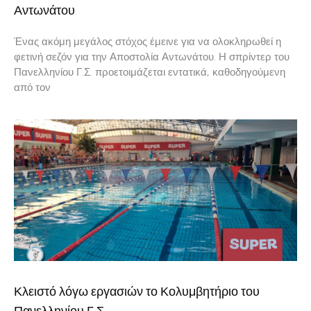
Αντωνάτου
Ένας ακόμη μεγάλος στόχος έμεινε για να ολοκληρωθεί η
φετινή σεζόν για την Αποστολία Αντωνάτου. Η σπρίντερ του
Πανελληνίου Γ.Σ. προετοιμάζεται εντατικά, καθοδηγούμενη
από τον
Κλειστό λόγω εργασιών το Κολυμβητήριο του
Πανελληνίου Γ.Σ.