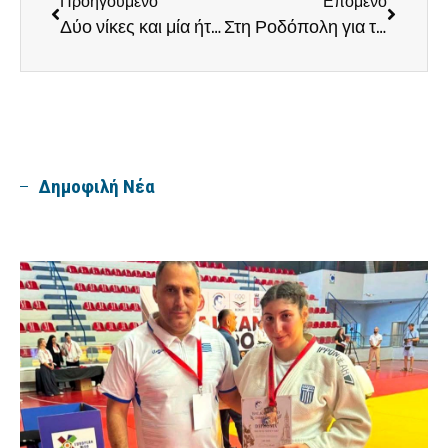
Προηγούμενο
Επόμενο
Δύο νίκες και μία ήττα για τις ομάδες Ποδοσφαίρου 5Χ5
Στη Ροδόπολη για την 4η αγωνιστική της Α2 ΕΣΚΑ απόψε οι Παίδες
Δημοφιλή Νέα