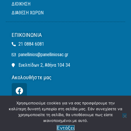
ΔΙΟΙΚΗΣΗ
ΔΙΑΘΕΣΗ ΧΩΡΩΝ
ΕΠΙΚΟΙΝΩΝΊΑ
21 0884 6081
panellinios@panelliniosac.gr
Ευελπίδων 2, Αθήνα 104 34
Ακολουθήστε μας
Χρησιμοποιούμε cookies για να σας προσφέρουμε την
καλύτερη δυνατή εμπειρία στη σελίδα μας. Εάν συνεχίσετε να
Πολιτική Απορρήτου
Πολιτική Cookies
χρησιμοποιείτε τη σελίδα, θα υποθέσουμε πως είστε
ικανοποιημένοι με αυτό.
© 2020. All rights reserved |
COSMOTE NewSite4U
Εντάξει