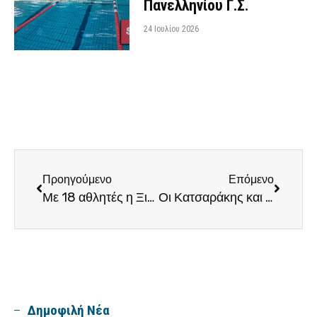
Πανελληνίου Γ.Σ.
24 Ιουλίου 2026
Προηγούμενο
Επόμενο
Με 18 αθλητές η Ξιφασκία του Π.Γ.Σ. στη Βάρη για το Κύπελλο Μονομαχίας
Οι Κατσαράκης και Γκάντμπουρι ξεχώρισαν στην Βάρη για τον Π.Γ.Σ.
Δημοφιλή Νέα