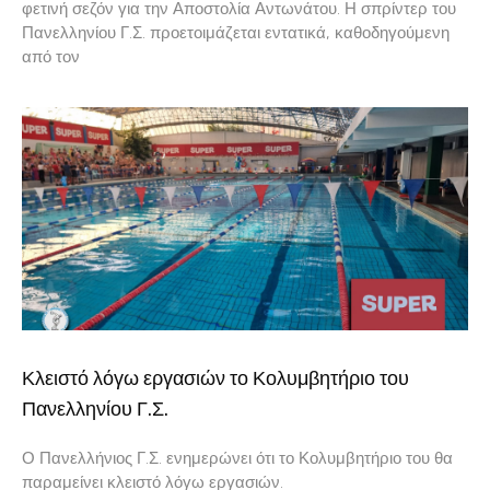
φετινή σεζόν για την Αποστολία Αντωνάτου. Η σπρίντερ του
Πανελληνίου Γ.Σ. προετοιμάζεται εντατικά, καθοδηγούμενη
από τον
Κλειστό λόγω εργασιών το Κολυμβητήριο του
Πανελληνίου Γ.Σ.
Ο Πανελλήνιος Γ.Σ. ενημερώνει ότι το Κολυμβητήριο του θα
παραμείνει κλειστό λόγω εργασιών.