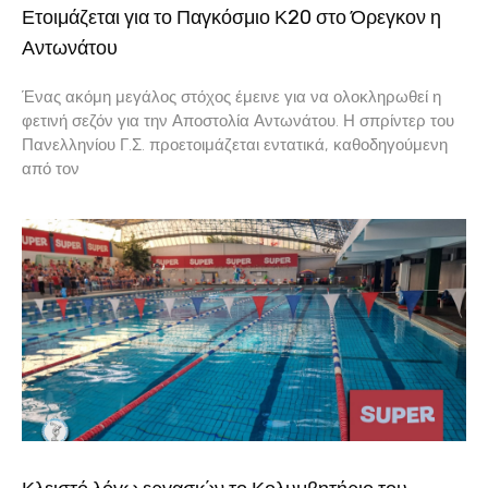
Ετοιμάζεται για το Παγκόσμιο Κ20 στο Όρεγκον η
Αντωνάτου
Ένας ακόμη μεγάλος στόχος έμεινε για να ολοκληρωθεί η
φετινή σεζόν για την Αποστολία Αντωνάτου. Η σπρίντερ του
Πανελληνίου Γ.Σ. προετοιμάζεται εντατικά, καθοδηγούμενη
από τον