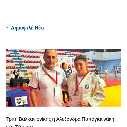
Δημοφιλή Νέα
Τρίτη Βαλκανιονίκης η Αλεξάνδρα Παπαγιαννάκη
στο Τζούντο