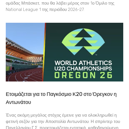
ομάδας Μπάσκετ, που θα λάβει μέρος στον 1ο Όμιλο της
National League 1 της περιόδου 2026-27.
Ετοιμάζεται για το Παγκόσμιο Κ20 στο Όρεγκον η
Αντωνάτου
Ένας ακόμη μεγάλος στόχος έμεινε για να ολοκληρωθεί η
φετινή σεζόν για την Αποστολία Αντωνάτου. Η σπρίντερ του
Πανελληνίου Γ.Σ. προετοιμάζεται εντατικά, καθοδηγούμενη