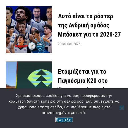
Αυτό είναι το ρόστερ
της Ανδρική ομάδας
Μπάσκετ για το 2026-27
29 Ιουλίου 2026
Ετοιμάζεται για το
Παγκόσμιο Κ20 στο
Όρεγκον η Αντωνάτου
Χρησιμοποιούμε cookies για να σας προσφέρουμε την
28 Ιουλίου 2026
καλύτερη δυνατή εμπειρία στη σελίδα μας. Εάν συνεχίσετε να
χρησιμοποιείτε τη σελίδα, θα υποθέσουμε πως είστε
ικανοποιημένοι με αυτό.
Εντάξει
Κλειστό λόγω εργασιών