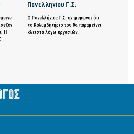
υ
Πανελληνίου Γ.Σ.
έμεινε
Ο Πανελλήνιος Γ.Σ. ενημερώνει ότι
 σεζόν
το Κολυμβητήριο του θα παραμείνει
υ. Η
κλειστό λόγω εργασιών.
Σ.
ογος