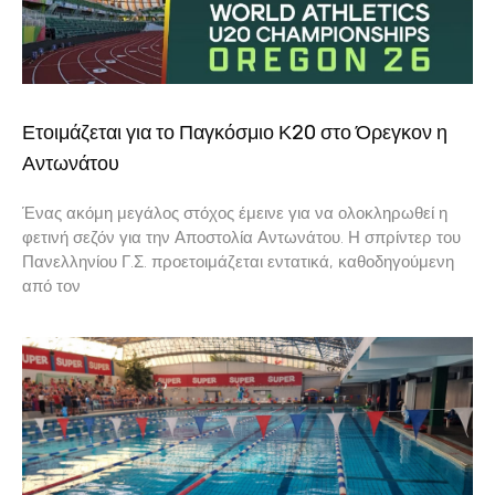
Ετοιμάζεται για το Παγκόσμιο Κ20 στο Όρεγκον η
Αντωνάτου
Ένας ακόμη μεγάλος στόχος έμεινε για να ολοκληρωθεί η
φετινή σεζόν για την Αποστολία Αντωνάτου. Η σπρίντερ του
Πανελληνίου Γ.Σ. προετοιμάζεται εντατικά, καθοδηγούμενη
από τον