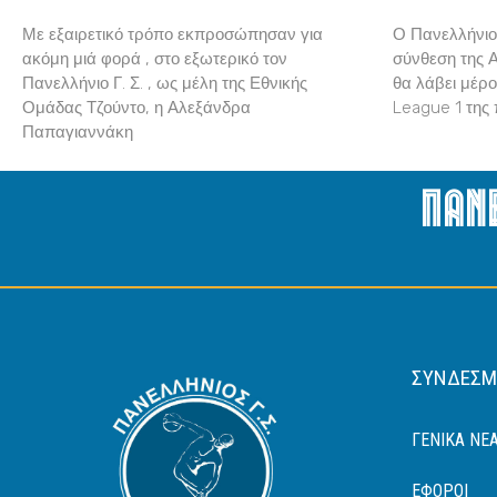
Με εξαιρετικό τρόπο εκπροσώπησαν για
Ο Πανελλήνιος
ακόμη μιά φορά , στο εξωτερικό τον
σύνθεση της 
Πανελλήνιο Γ. Σ. , ως μέλη της Εθνικής
θα λάβει μέρο
Ομάδας Τζούντο, η Αλεξάνδρα
League 1 της 
Παπαγιαννάκη
Παν
ΣΎΝΔΕΣΜ
ΓΕΝΙΚΆ ΝΈ
ΈΦΟΡΟΙ