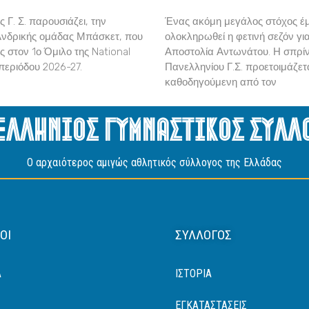
 Γ. Σ. παρουσιάζει, την
Ένας ακόμη μεγάλος στόχος έμ
Ανδρικής ομάδας Μπάσκετ, που
ολοκληρωθεί η φετινή σεζόν γι
ς στον 1ο Όμιλο της National
Αποστολία Αντωνάτου. Η σπρίν
περιόδου 2026-27.
Πανελληνίου Γ.Σ. προετοιμάζετα
καθοδηγούμενη από τον
ελληνιος Γυμναστικος Συλλ
O αρχαιότερος αμιγώς αθλητικός σύλλογος της Ελλάδας
ΟΙ
ΣΎΛΛΟΓΟΣ
Α
ΙΣΤΟΡΙΑ
ΕΓΚΑΤΑΣΤΑΣΕΙΣ