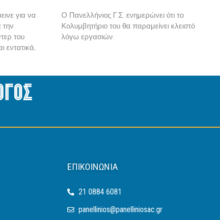
εινε για να
Ο Πανελλήνιος Γ.Σ. ενημερώνει ότι το
α την
Κολυμβητήριο του θα παραμείνει κλειστό
τερ του
λόγω εργασιών.
ι εντατικά,
ογος
ΕΠΙΚΟΙΝΩΝΊΑ
21 0884 6081
panellinios@panelliniosac.gr